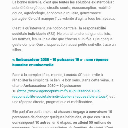
La bonne nouvelle, c’est que
toutes les solutions existent déjà
:
sobriété énergétique, circuits courts, écoconception, mobilité
douce, agroécologie, économie circulaire, gouvernance
partagée. Ce qu’il manque ? La volonté d’agir, à tous les niveaux.
C’est là qu’intervient une notion centrale :
la responsabilité
sociétale individuelle
(RSI). Ne plus attendre les grandes lois,
les normes, les COP. Se dire que chacun a un rôle. Que chaque
geste compte. Que chaque action, aussi petite soit-elle, trace un
sillon.
« Ambassadeur 2030 – 10 puissance 10 » : une réponse
humaine et universelle
Face à la complexité du monde,
Laudato Si’
nous invite à
réhabiliter la simplicité, le lien, le bon sens. Dans cette veine, la
charte
Ambassadeur 2030 – 10 puissance
10
(
https://www.agenceprimum.fr/10-puissance-10-la-
responsabilite-societale-individuelle-rsi-accessible-a-tous/
) est
une réponse directe, pragmatique et mobilisatrice.
Elle part d’un pari simple :
si chacun s’engage à convaincre 10
personnes de changer quelques habitudes, et que ces 10 en
convainquent 10 autres
, en 6 étapes,
on atteint 50 millions de
personnes
. Pas besoin de religion, de frontière, de statut. C’est