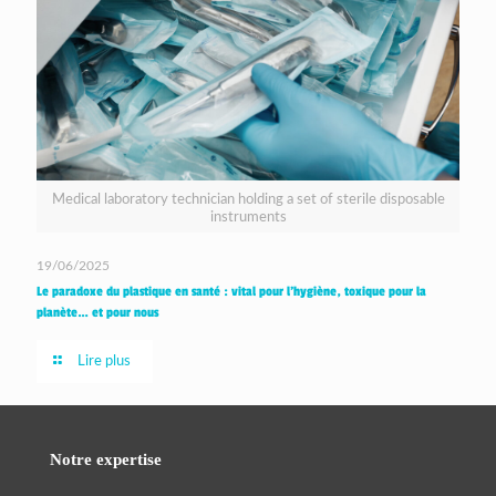
Medical laboratory technician holding a set of sterile disposable
instruments
19/06/2025
Le paradoxe du plastique en santé : vital pour l’hygiène, toxique pour la
planète… et pour nous
Lire plus
Notre expertise