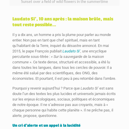
Sunset over a field of wild flowers in the summertime
Laudato Si’, 10 ans après : la maison brûle, mais
tout reste possible…
Il y a dix ans, un homme a pris la plume pour parler au monde
entier. Non pas en tant que chef spirituel, mais en tant
qu’habitant de la Terre, inquiet du désastre annoncé. En mai
2015, le pape François publiait
Laudato Si’
, une encyclique
percutante sous-titrée :
« Sur la sauvegarde de la maison
commune »
. Ce texte dense, structuré et accessible, a été lu
dans toutes les langues, dans tous les cercles de pouvoir. Il a
même été salué par des scientifiques, des ONG, des
économistes. Et pourtant, il est peu à peu retombé dans l’ombre.
Pourquoi y revenir aujourd’hui ? Parce que
Laudato Si’
est sans
doute l’un des textes les plus lucides et universels jamais écrits
sur les enjeux écologiques, sociaux, politiques et économiques
de notre époque. Il ne s’adresse pas aux croyants, mais à «
chaque personne qui habite cette planète ». Il ne prêche pas, il
alerte, propose, questionne.
Un cri d’alerte et un appel à la lucidité