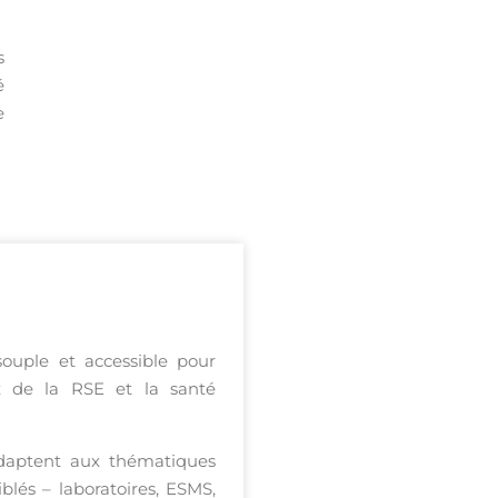
s
é
e
ouple et accessible pour
ux de la RSE et la santé
’adaptent aux thématiques
iblés – laboratoires, ESMS,