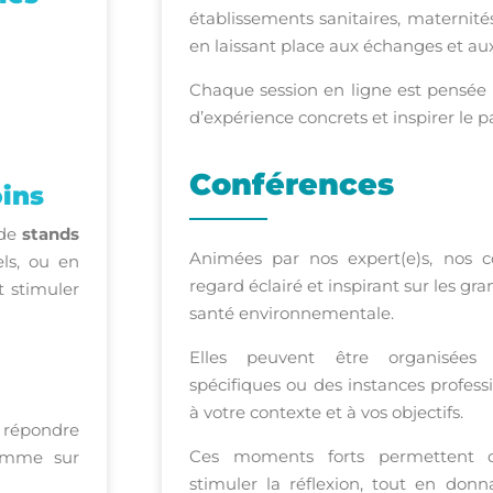
établissements sanitaires, maternit
en laissant place aux échanges et au
Chaque session en ligne est pensée 
d’expérience concrets et inspirer le pa
Conférences
oins
 de
stands
Animées par nos expert(e)s, nos 
els, ou en
regard éclairé et inspirant sur les gra
t stimuler
santé environnementale.
Elles peuvent être organisée
spécifiques ou des instances profess
à votre contexte et à vos objectifs.
r répondre
Ces moments forts permettent de
ramme sur
stimuler la réflexion, tout en donn