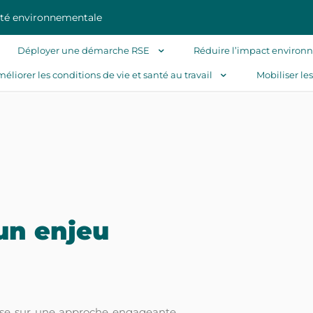
nté environnementale
Déployer une démarche RSE
Réduire l’impact environ
éliorer les conditions de vie et santé au travail
Mobiliser le
 un enjeu
epose sur une approche engageante