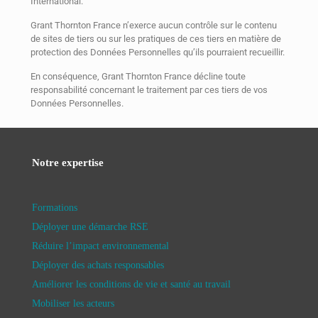
International.
Grant Thornton France n’exerce aucun contrôle sur le contenu
de sites de tiers ou sur les pratiques de ces tiers en matière de
protection des Données Personnelles qu’ils pourraient recueillir.
En conséquence, Grant Thornton France décline toute
responsabilité concernant le traitement par ces tiers de vos
Données Personnelles.
Notre expertise
Formations
Déployer une démarche RSE
Réduire l’impact environnemental
Déployer des achats responsables
Améliorer les conditions de vie et santé au travail
Mobiliser les acteurs