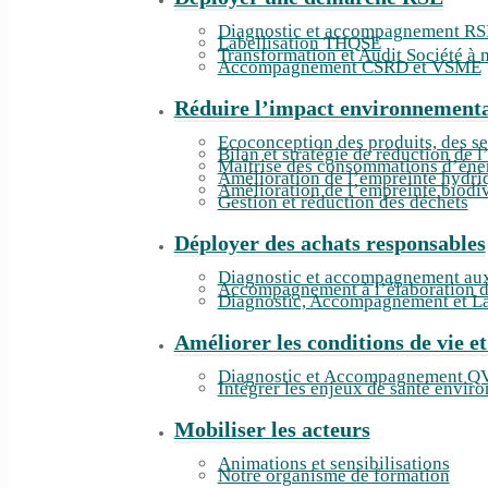
Diagnostic et accompagnement RS
Labellisation THQSE
Transformation et Audit Société à 
Accompagnement CSRD et VSME
Réduire l’impact environnement
Ecoconception des produits, des se
Bilan et stratégie de réduction de 
Maîtrise des consommations d’éne
Amélioration de l’empreinte hydri
Amélioration de l’empreinte biodiv
Gestion et réduction des déchets
Déployer des achats responsables
Diagnostic et accompagnement aux
Accompagnement à l’élaboration 
Diagnostic, Accompagnement et La
Améliorer les conditions de vie et
Diagnostic et Accompagnement 
Intégrer les enjeux de santé envi
Mobiliser les acteurs
Animations et sensibilisations
Notre organisme de formation