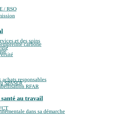
E / RSO
mission
al
rvices et des soins
l’empreinte carbone
rgie
que
ersité
 achats responsables
du SPASER
bellisation RFAR
 santé au travail
QVCT
ronnementale dans sa démarche