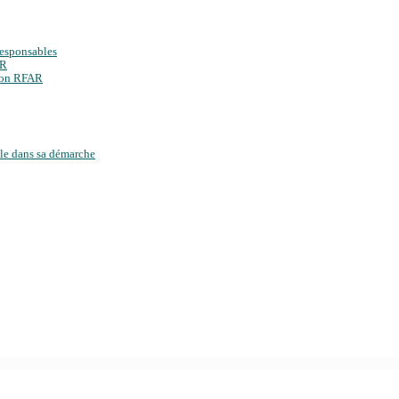
responsables
ER
tion RFAR
ale dans sa démarche