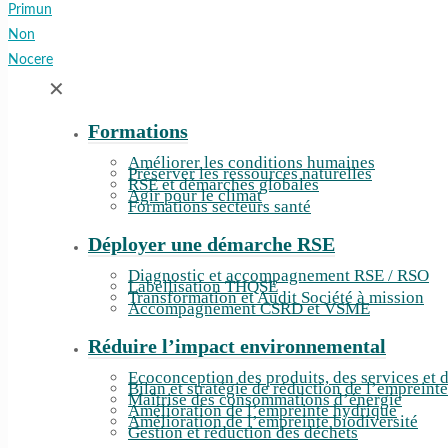
✕
Formations
Améliorer les conditions humaines
Préserver les ressources naturelles
RSE et démarches globales
Agir pour le climat
Formations secteurs santé
Déployer une démarche RSE
Diagnostic et accompagnement RSE / RSO
Labellisation THQSE
Transformation et Audit Société à mission
Accompagnement CSRD et VSME
Réduire l’impact environnemental
Ecoconception des produits, des services et 
Bilan et stratégie de réduction de l’empreint
Maîtrise des consommations d’énergie
Amélioration de l’empreinte hydrique
Amélioration de l’empreinte biodiversité
Gestion et réduction des déchets