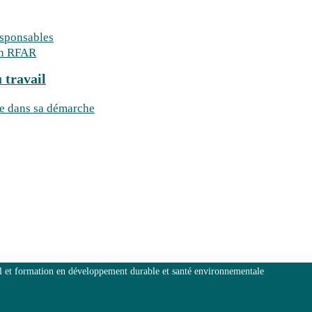
esponsables
on RFAR
 travail
le dans sa démarche
l et formation en développement durable et santé environnementale