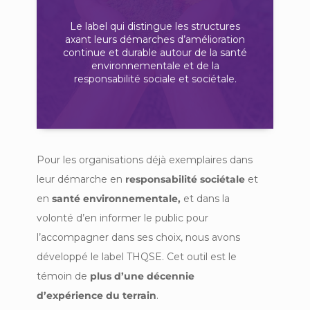
Retrouvez les informations
Le label qui distingue les structures
formule complète
axant leurs démarches d’amélioration
Découvrez une
continue et durable autour de la santé
environnementale et de la
responsabilité sociale et sociétale.
Pour les organisations déjà exemplaires dans
leur démarche en
responsabilité sociétale
et
en
santé environnementale,
et dans la
volonté d’en informer le public pour
l’accompagner dans ses choix, nous avons
développé le label THQSE. Cet outil est le
témoin de
plus d’une décennie
d’expérience du terrain
.